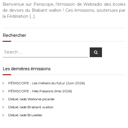
Bienvenue sur Periscope, l’émission de Webradio des écoles
de devoirs du Brabant wallon ! Ces émissions, soutenues par
la Fédération […]
Rechercher
S
S
e
e
a
a
r
c
r
Les dernières émissions
h
c
Anonymous4
2/13/2021
4:16
h
PÉRISCOPE - Les métiers du futur (Juin 2026)
f
Bonjour
PÉRISCOPE - Mes Passions (Mai 2026)
o
r
Débat-lade Wallonie picarde
Visiteur13752
3/14/2022
10:04
:
Débat-lade Brabant wallon
J'écoute le podcast de l'atelier Comment ça va". Génial les
filles! Vous êtes formidables!
Débat-lade Bruxelles
Visiteur13863
3/17/2022
10:40