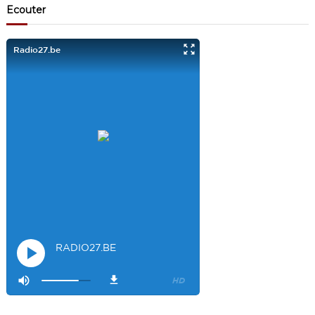
Ecouter
Je viens aussi d écouter le podcast "comment ça va?" Bravo les
filles. Et merci à Claire pour ces ateliers slam!
Visiteur14048
3/22/2022
9:43
Salut les filles super sympa le podcaste
Visiteur26033
4/4/2023
1:34
Merci
Mamssi
5/26/2023
2:27
Bonjour tous le monde. J'attends de vous entendre
Maman de
Alyana
Visiteur40682
6/3/2023
10:54
Je ne suis pas passer
Visiteur41092
6/14/2023
12:54
On la bien fait