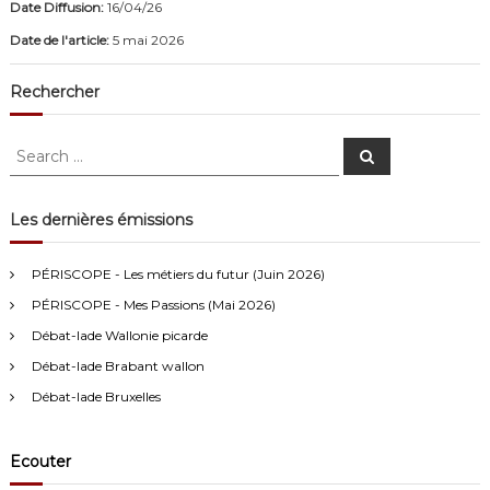
Date Diffusion:
16/04/26
Date de l'article:
5 mai 2026
Rechercher
S
S
e
e
a
a
r
c
r
Les dernières émissions
h
c
Anonymous4
2/13/2021
4:16
h
PÉRISCOPE - Les métiers du futur (Juin 2026)
f
Bonjour
PÉRISCOPE - Mes Passions (Mai 2026)
o
r
Débat-lade Wallonie picarde
Visiteur13752
3/14/2022
10:04
:
Débat-lade Brabant wallon
J'écoute le podcast de l'atelier Comment ça va". Génial les
filles! Vous êtes formidables!
Débat-lade Bruxelles
Visiteur13863
3/17/2022
10:40
Ecouter
Je viens aussi d écouter le podcast "comment ça va?" Bravo les