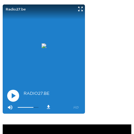
filles. Et merci à Claire pour ces ateliers slam!
Visiteur14048
3/22/2022
9:43
Salut les filles super sympa le podcaste
Visiteur26033
4/4/2023
1:34
Merci
Mamssi
5/26/2023
2:27
Bonjour tous le monde. J'attends de vous entendre
Maman de
Alyana
Visiteur40682
6/3/2023
10:54
Je ne suis pas passer
Visiteur41092
6/14/2023
12:54
On la bien fait
Visiteur47685
12/15/2023
3:17