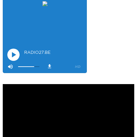
Merci
Mamssi
5/26/2023
2:27
Bonjour tous le monde. J'attends de vous entendre
Maman de
Alyana
Visiteur40682
6/3/2023
10:54
Je ne suis pas passer
Visiteur41092
6/14/2023
12:54
On la bien fait
Visiteur47685
12/15/2023
3:17
Salvo is listening !
Visiteur48140
12/26/2023
2:35
magnifique