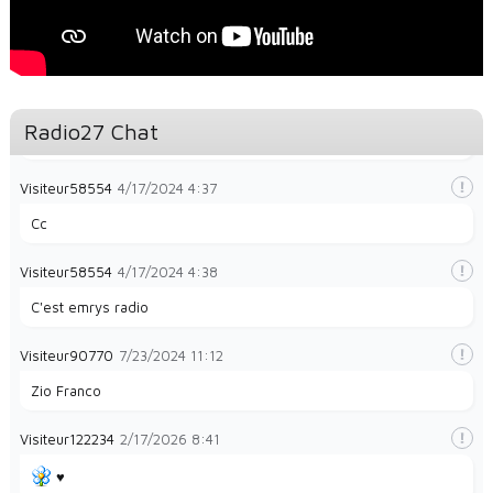
Visiteur49323
1/28/2024
8:32
la radio e
Visiteur49323
1/28/2024
8:35
Radio27 Chat
La radio et papayes
Visiteur58554
4/17/2024
4:37
Cc
Visiteur58554
4/17/2024
4:38
C'est emrys radio
Visiteur90770
7/23/2024
11:12
Zio Franco
Visiteur122234
2/17/2026
8:41
♥️