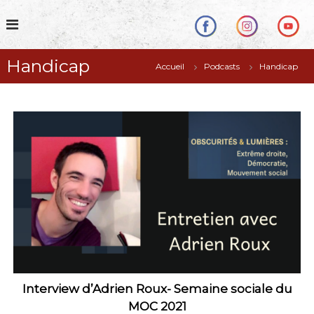
S
k
i
p
Handicap
t
Accueil
Podcasts
Handicap
o
c
o
n
t
e
n
t
Interview d’Adrien Roux- Semaine sociale du
MOC 2021