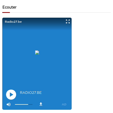
Visiteur13863
3/17/2022
10:40
Ecouter
Je viens aussi d écouter le podcast "comment ça va?" Bravo les
filles. Et merci à Claire pour ces ateliers slam!
Visiteur14048
3/22/2022
9:43
Salut les filles super sympa le podcaste
Visiteur26033
4/4/2023
1:34
Merci
Mamssi
5/26/2023
2:27
Bonjour tous le monde. J'attends de vous entendre
Maman de
Alyana
Visiteur40682
6/3/2023
10:54
Je ne suis pas passer
Visiteur41092
6/14/2023
12:54