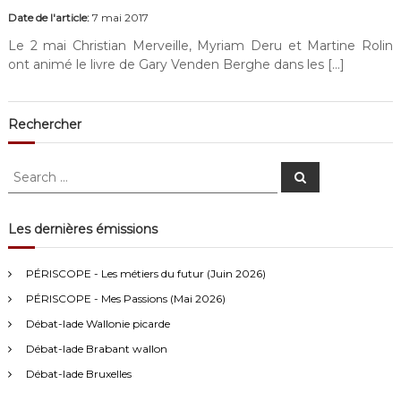
Date de l'article:
7 mai 2017
Le 2 mai Christian Merveille, Myriam Deru et Martine Rolin
ont animé le livre de Gary Venden Berghe dans les […]
Rechercher
S
S
e
e
a
a
r
c
r
Les dernières émissions
h
c
Anonymous4
2/13/2021
4:16
h
PÉRISCOPE - Les métiers du futur (Juin 2026)
f
Bonjour
PÉRISCOPE - Mes Passions (Mai 2026)
o
r
Débat-lade Wallonie picarde
Visiteur13752
3/14/2022
10:04
:
Débat-lade Brabant wallon
J'écoute le podcast de l'atelier Comment ça va". Génial les
filles! Vous êtes formidables!
Débat-lade Bruxelles