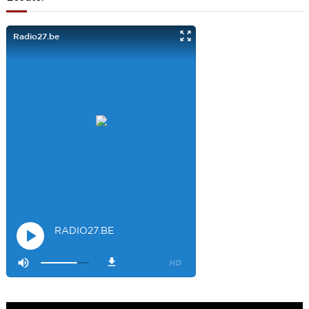
Je viens aussi d écouter le podcast "comment ça va?" Bravo les
filles. Et merci à Claire pour ces ateliers slam!
Visiteur14048
3/22/2022
9:43
Salut les filles super sympa le podcaste
Visiteur26033
4/4/2023
1:34
Merci
Mamssi
5/26/2023
2:27
Bonjour tous le monde. J'attends de vous entendre
Maman de
Alyana
Visiteur40682
6/3/2023
10:54
Je ne suis pas passer
Visiteur41092
6/14/2023
12:54
On la bien fait