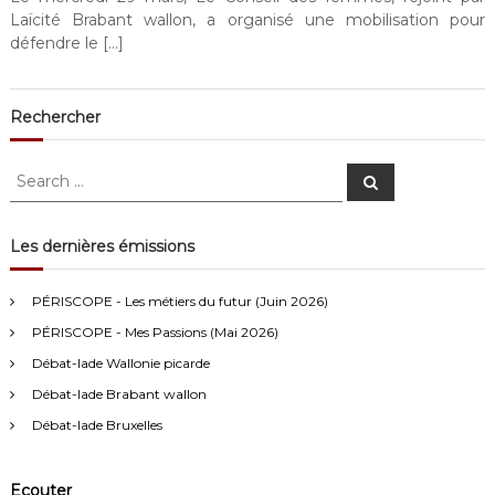
Laïcité Brabant wallon, a organisé une mobilisation pour
défendre le […]
Rechercher
S
S
e
e
a
a
r
c
r
Les dernières émissions
h
c
Anonymous4
2/13/2021
4:16
h
PÉRISCOPE - Les métiers du futur (Juin 2026)
f
Bonjour
PÉRISCOPE - Mes Passions (Mai 2026)
o
r
Débat-lade Wallonie picarde
Visiteur13752
3/14/2022
10:04
:
Débat-lade Brabant wallon
J'écoute le podcast de l'atelier Comment ça va". Génial les
filles! Vous êtes formidables!
Débat-lade Bruxelles
Visiteur13863
3/17/2022
10:40
Ecouter