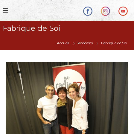
S
k
i
p
Fabrique de Soi
t
o
c
Accueil
Podcasts
Fabrique de Soi
o
n
t
e
n
t