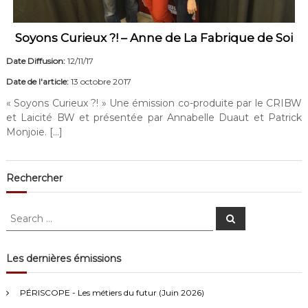
Soyons Curieux ?! – Anne de La Fabrique de Soi
Date Diffusion:
12/11/17
Date de l'article:
13 octobre 2017
« Soyons Curieux ?! » Une émission co-produite par le CRIBW
et Laicité BW et présentée par Annabelle Duaut et Patrick
Monjoie. […]
Rechercher
S
S
e
e
a
a
r
c
r
Les dernières émissions
h
c
Anonymous4
2/13/2021
4:16
h
PÉRISCOPE - Les métiers du futur (Juin 2026)
f
Bonjour