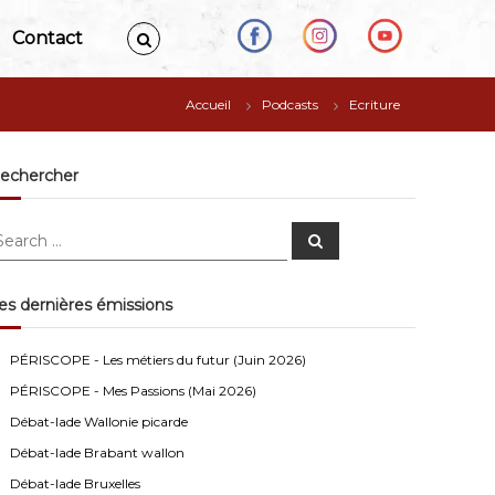
Contact
Accueil
Podcasts
Ecriture
echercher
S
e
a
r
c
es dernières émissions
h
Anonymous4
2/13/2021
4:16
Bonjour
PÉRISCOPE - Les métiers du futur (Juin 2026)
PÉRISCOPE - Mes Passions (Mai 2026)
Visiteur13752
3/14/2022
10:04
Débat-lade Wallonie picarde
J'écoute le podcast de l'atelier Comment ça va". Génial
les filles! Vous êtes formidables!
Débat-lade Brabant wallon
Débat-lade Bruxelles