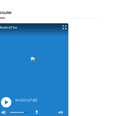
Visiteur13863
3/17/2022
10:40
Je viens aussi d écouter le podcast "comment ça va?"
couter
Bravo les filles. Et merci à Claire pour ces ateliers slam!
Visiteur14048
3/22/2022
9:43
Salut les filles super sympa le podcaste
Visiteur26033
4/4/2023
1:34
Merci
Mamssi
5/26/2023
2:27
Bonjour tous le monde. J'attends de vous entendre
Maman de Alyana
Visiteur40682
6/3/2023
10:54
Je ne suis pas passer
Visiteur41092
6/14/2023
12:54