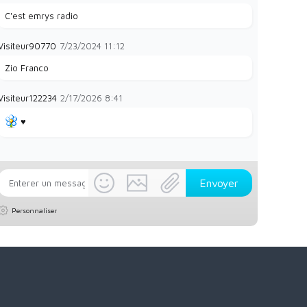
C'est emrys radio
Visiteur90770
7/23/2024
11:12
Zio Franco
Visiteur122234
2/17/2026
8:41
♥️
Personnaliser