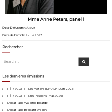
Mme Anne Peters, panel 1
Date Diffusion:
9/05/23
Date de l'article:
9 mai 2023
Rechercher
S
S
e
e
a
a
r
c
r
Les dernières émissions
h
c
Anonymous4
2/13/2021
4:16
h
PÉRISCOPE - Les métiers du futur (Juin 2026)
f
Bonjour
PÉRISCOPE - Mes Passions (Mai 2026)
o
r
Débat-lade Wallonie picarde
Visiteur13752
3/14/2022
10:04
:
Débat-lade Brabant wallon
J'écoute le podcast de l'atelier Comment ça va". Génial les