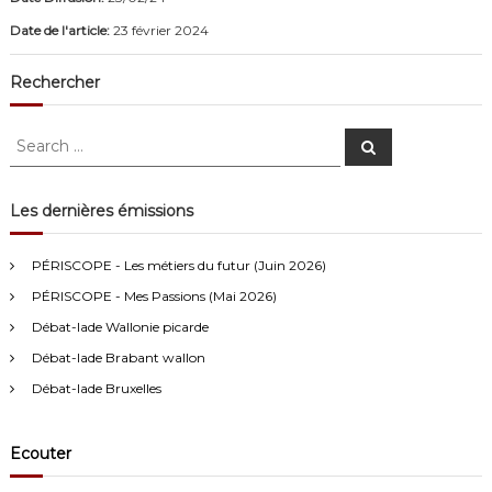
Date de l'article:
23 février 2024
Rechercher
S
S
e
e
a
a
r
c
r
Les dernières émissions
h
c
Anonymous4
2/13/2021
4:16
h
PÉRISCOPE - Les métiers du futur (Juin 2026)
f
Bonjour
PÉRISCOPE - Mes Passions (Mai 2026)
o
r
Débat-lade Wallonie picarde
Visiteur13752
3/14/2022
10:04
:
Débat-lade Brabant wallon
J'écoute le podcast de l'atelier Comment ça va". Génial les
filles! Vous êtes formidables!
Débat-lade Bruxelles
Visiteur13863
3/17/2022
10:40
Ecouter
Je viens aussi d écouter le podcast "comment ça va?" Bravo les
filles. Et merci à Claire pour ces ateliers slam!