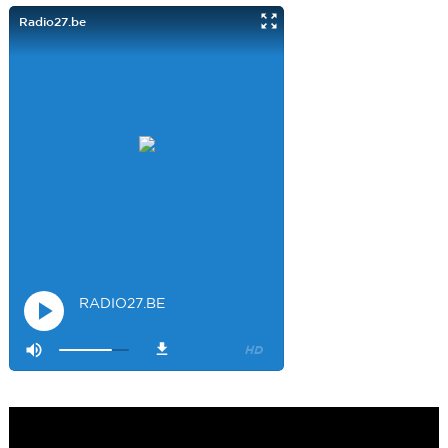
Visiteur14048
3/22/2022
9:43
Salut les filles super sympa le podcaste
Visiteur26033
4/4/2023
1:34
Merci
Mamssi
5/26/2023
2:27
Bonjour tous le monde. J'attends de vous entendre
Maman de
Alyana
Visiteur40682
6/3/2023
10:54
Je ne suis pas passer
Visiteur41092
6/14/2023
12:54
On la bien fait
Visiteur47685
12/15/2023
3:17