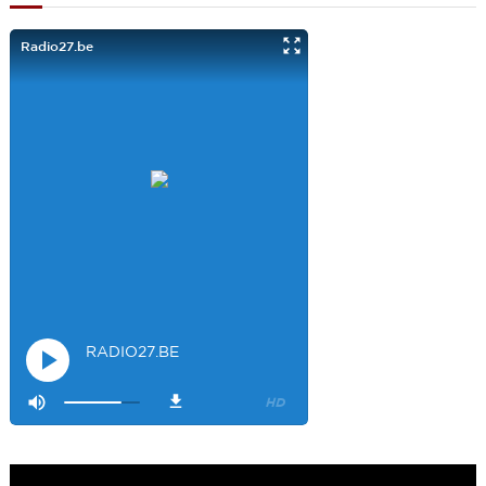
filles. Et merci à Claire pour ces ateliers slam!
Visiteur14048
3/22/2022
9:43
Salut les filles super sympa le podcaste
Visiteur26033
4/4/2023
1:34
Merci
Mamssi
5/26/2023
2:27
Bonjour tous le monde. J'attends de vous entendre
Maman de
Alyana
Visiteur40682
6/3/2023
10:54
Je ne suis pas passer
Visiteur41092
6/14/2023
12:54
On la bien fait