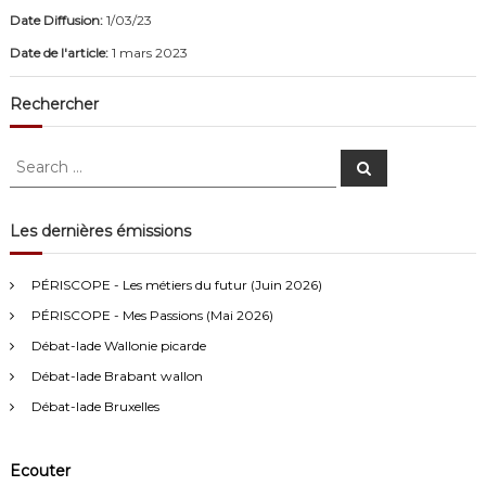
Date Diffusion:
1/03/23
Date de l'article:
1 mars 2023
Rechercher
S
S
e
e
a
a
r
c
r
Les dernières émissions
h
c
Anonymous4
2/13/2021
4:16
h
PÉRISCOPE - Les métiers du futur (Juin 2026)
f
Bonjour
PÉRISCOPE - Mes Passions (Mai 2026)
o
r
Débat-lade Wallonie picarde
Visiteur13752
3/14/2022
10:04
:
Débat-lade Brabant wallon
J'écoute le podcast de l'atelier Comment ça va". Génial les
filles! Vous êtes formidables!
Débat-lade Bruxelles
Visiteur13863
3/17/2022
10:40
Ecouter
Je viens aussi d écouter le podcast "comment ça va?" Bravo les