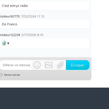
C'est emrys radio
Visiteur90770
7/23/2024
11:12
Zio Franco
Visiteur122234
2/17/2026
8:41
♥️
Personnaliser