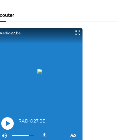
Visiteur13863
3/17/2022
10:40
Je viens aussi d écouter le podcast "comment ça va?"
couter
Bravo les filles. Et merci à Claire pour ces ateliers slam!
Visiteur14048
3/22/2022
9:43
Salut les filles super sympa le podcaste
Visiteur26033
4/4/2023
1:34
Merci
Mamssi
5/26/2023
2:27
Bonjour tous le monde. J'attends de vous entendre
Maman de Alyana
Visiteur40682
6/3/2023
10:54
Je ne suis pas passer
Visiteur41092
6/14/2023
12:54