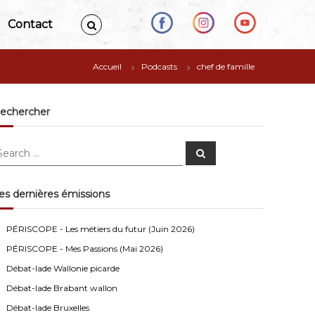
Contact
Accueil
Podcasts
chef de famille
echercher
S
e
a
r
c
es dernières émissions
h
Anonymous4
2/13/2021
4:16
Bonjour
PÉRISCOPE - Les métiers du futur (Juin 2026)
PÉRISCOPE - Mes Passions (Mai 2026)
Visiteur13752
3/14/2022
10:04
Débat-lade Wallonie picarde
J'écoute le podcast de l'atelier Comment ça va". Génial
les filles! Vous êtes formidables!
Débat-lade Brabant wallon
Débat-lade Bruxelles