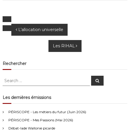
N
L’allocation universelle
a
Les RIHAL
v
i
Rechercher
g
S
S
e
e
a
a
a
r
c
r
Les dernières émissions
t
h
c
Anonymous4
2/13/2021
4:16
h
i
PÉRISCOPE - Les métiers du futur (Juin 2026)
f
Bonjour
PÉRISCOPE - Mes Passions (Mai 2026)
o
o
r
Débat-lade Wallonie picarde
Visiteur13752
3/14/2022
10:04