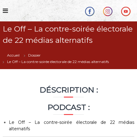
S
k
i
p
Le Off – La contre-soirée électorale
t
o
de 22 médias alternatifs
c
o
n
Accueil
Dossier
t
Le Off – La contre-soirée électorale de 22 médias alternatifs
e
n
t
DÉSCRIPTION :
PODCAST :
Le Off – La contre-soirée électorale de 22 médias
alternatifs