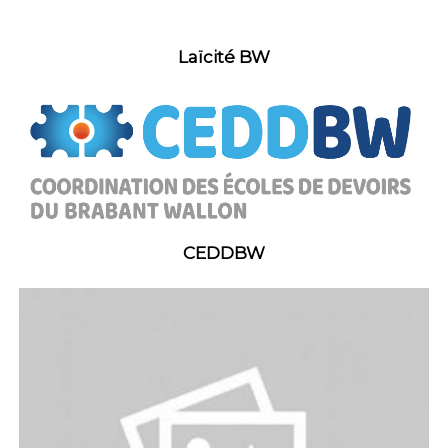
Laïcité BW
CEDDBW