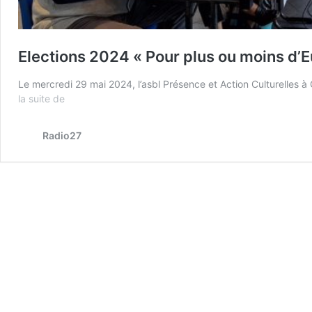
Elections 2024 « Pour plus ou moins d’E
Le mercredi 29 mai 2024, l’asbl Présence et Action Culturelles
Elections
la suite de
2024
« Pour
Radio27
plus
ou
moins
d’Europe
? »